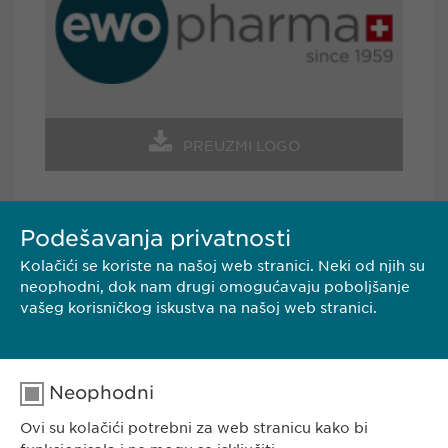
PREUZMI LOGO
Podešavanja privatnosti
Kolačići se koriste na našoj web stranici. Neki od njih su
KONTAKT
neophodni, dok nam drugi omogućavaju poboljšanje
vašeg korisničkog iskustva na našoj web stranici.
Ewopharma d.o.o. Beograd
Borisavljevićeva 78
11010 Beograd
Neophodni
Srbija
Ovi su kolačići potrebni za web stranicu kako bi
Tel.: +381 (0) 11 77 00 585