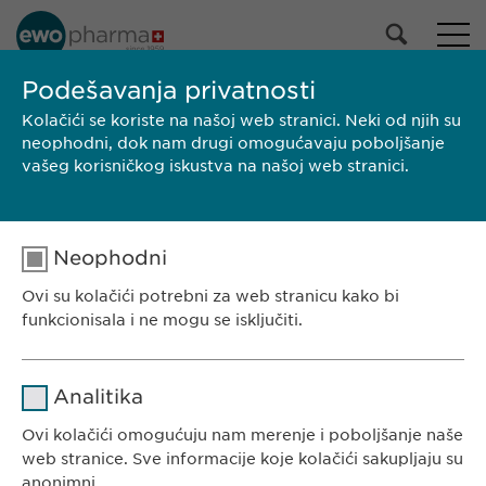
NAŠ PORTFOLIO
Podešavanja privatnosti
Kolačići se koriste na našoj web stranici. Neki od njih su
Svi proizvodi
neophodni, dok nam drugi omogućavaju poboljšanje
Lekovi
vašeg korisničkog iskustva na našoj web stranici.
Proizvodi bez recepta
Izaberi
Neophodni
PRETRAGA
Ovi su kolačići potrebni za web stranicu kako bi
funkcionisala i ne mogu se isključiti.
Brend
Proizvođač
Veličina pakovanja
SmPC/PIL
EWOPHARMA SRBIJA
Ime
cookie_optin
Analitika
Ewopharma doo Beograd
Borisavljevićeva 78
Dobavljač
sgalinski
Ovi kolačići omogućuju nam merenje i poboljšanje naše
11010 Beograd
web stranice. Sve informacije koje kolačići sakupljaju su
Trajanje
1 godina
Srbija
anonimni