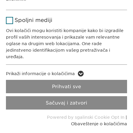
Čuva stanje pristanka korisnika za
Svrha
Ime
Google Analytics
KONTAKT
kolačiće.
Spoljni mediji
Tel. +381 (0) 11 77 00 585
Dobavljač
Google
E-Mail:
i
nfo@ewopharma.rs
Ovi kolačići mogu koristiti kompanije kako bi izgradile
profil vaših interesovanja i prikazale vam relevantne
Trajanje
1dan
oglase na drugim web lokacijama. One rade
jedinstveno identifikacijom vašeg pretraživača i
Pravila o zaštiti
Obaveštenje o
Svrha
Generiše statističke podatke.
uređaja.
privatnosti
kolačićima
Ime
LinkedIn
Ime
vuid
Prikaži informacije o kolačićima
Impresum
Transparentnost
Dobavljač
LinkedIn
Prihvati sve
Dobavljač
Vimeo
Copyright © Ewopharma d.o.o.
Trajanje
2 godine
Trajanje
2 years
Sačuvaj i zatvori
Svrha
Praćenje upotrebe ugrađenih usluga.
Collects data on users visiting the
Svrha
Powered by sgalinski Cookie Opt In
|
website.
Obaveštenje o kolačićima
Ime
_cf_bm