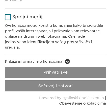
Čuva stanje pristanka korisnika za
Svrha
Ime
Google Analytics
KONTAKT
kolačiće.
Spoljni mediji
Tel. +381 (0) 11 77 00 585
Dobavljač
Google
E-Mail:
i
nfo@ewopharma.rs
Ovi kolačići mogu koristiti kompanije kako bi izgradile
profil vaših interesovanja i prikazale vam relevantne
Trajanje
1dan
oglase na drugim web lokacijama. One rade
jedinstveno identifikacijom vašeg pretraživača i
Pravila o zaštiti
Obaveštenje o
Svrha
Generiše statističke podatke.
uređaja.
privatnosti
kolačićima
Ime
LinkedIn
Ime
vuid
Prikaži informacije o kolačićima
Impresum
Transparentnost
Dobavljač
LinkedIn
Prihvati sve
Dobavljač
Vimeo
Copyright © Ewopharma d.o.o.
Trajanje
2 godine
Trajanje
2 years
Sačuvaj i zatvori
Svrha
Praćenje upotrebe ugrađenih usluga.
Collects data on users visiting the
Svrha
Powered by sgalinski Cookie Opt In
|
website.
Obaveštenje o kolačićima
Ime
_cf_bm