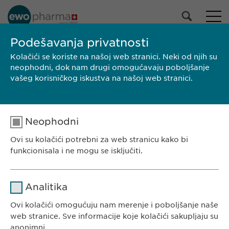
NAŠ PORTFOLIO
Podešavanja privatnosti
Kolačići se koriste na našoj web stranici. Neki od njih su
Svi proizvodi
neophodni, dok nam drugi omogućavaju poboljšanje
Lekovi
vašeg korisničkog iskustva na našoj web stranici.
Proizvodi bez recepta
Izaberi
Neophodni
PRETRAGA
Ovi su kolačići potrebni za web stranicu kako bi
funkcionisala i ne mogu se isključiti.
Brend
Proizvođač
Veličina pakovanja
SmPC/PIL
EWOPHARMA SRBIJA
Ime
cookie_optin
Analitika
Ewopharma doo Beograd
Borisavljevićeva 78
Dobavljač
sgalinski
Ovi kolačići omogućuju nam merenje i poboljšanje naše
11010 Beograd
web stranice. Sve informacije koje kolačići sakupljaju su
Trajanje
1 godina
Srbija
anonimni