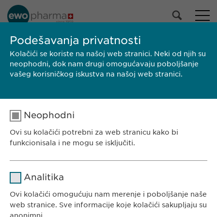
Podešavanja privatnosti
Kolačići se koriste na našoj web stranici. Neki od njih su
PRETRAGA
neophodni, dok nam drugi omogućavaju poboljšanje
vašeg korisničkog iskustva na našoj web stranici.
Neophodni
Ovi su kolačići potrebni za web stranicu kako bi
funkcionisala i ne mogu se isključiti.
Ime
cookie_optin
Analitika
EWOPHARMA SRBIJA
Dobavljač
sgalinski
Ovi kolačići omogućuju nam merenje i poboljšanje naše
Ewopharma doo Beograd
web stranice. Sve informacije koje kolačići sakupljaju su
Borisavljevićeva 78
Trajanje
1 godina
anonimni