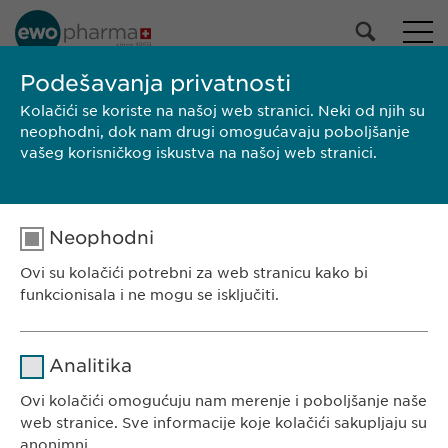
Podešavanja privatnosti
Kolačići se koriste na našoj web stranici. Neki od njih su
PRETRAGA
neophodni, dok nam drugi omogućavaju poboljšanje
vašeg korisničkog iskustva na našoj web stranici.
Neophodni
Ovi su kolačići potrebni za web stranicu kako bi
funkcionisala i ne mogu se isključiti.
Ime
cookie_optin
Analitika
EWOPHARMA SRBIJA
Dobavljač
sgalinski
Ovi kolačići omogućuju nam merenje i poboljšanje naše
Ewopharma doo Beograd
web stranice. Sve informacije koje kolačići sakupljaju su
Borisavljevićeva 78
Trajanje
1 godina
anonimni