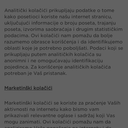
Analitički kolačići prikupljaju podatke o tome
kako posetioci koriste našu internet stranicu,
uključujući informacije o broju poseta, trajanju
poseta, izvorima saobraćaja i drugim statističkim
podacima. Ovi kolačići nam pomažu da bolje
razumemo obrasce korišćenja i da identifikujemo
oblasti koje je potrebno poboljšati. Podaci koji se
prikupljaju putem analitičkih kolačića su
anonimni i ne omogućavaju identifikaciju
pojedinca. Za korišćenje analitičkih kolačića
potreban je Vaš pristanak.
Marketinški kolačići
Marketinški kolačići se koriste za praćenje Vaših
aktivnosti na internetu kako bismo vam
prikazivali relevantne oglase i sadržaj koji Vas
mogu zanimati. Ovi kolačići pomažu nam da