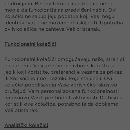
područjima. Bez ovih kolačića stranica ne bi
mogla da funkcioniše na predviđeni način. Ovi
kolačići ne sakupljaju podatke koji Vas mogu
identifikovati i ne možemo ih isključiti. Upotreba
ovih kolačića ne zahteva Vaš pristanak.
Funkcionalni kolačići
Funkcionalni kolačići omogućavaju našoj stranici
da zapamti Vaše prethodne izbore, kao što su
jezik koji koristite, preferencije vezane za prikaz
ili korisničko ime i lozinku koje ste uneli. Ovi
kolačići poboljšavaju Vaše korisničko iskustvo
pružajući Vam personalizovane funkcionalnosti
na osnovu Vaših prethodnih aktivnosti. Da bismo
koristili ove kolačiće, potrebno je da dobijemo
Vaš pristanak.
Analitički kolačići