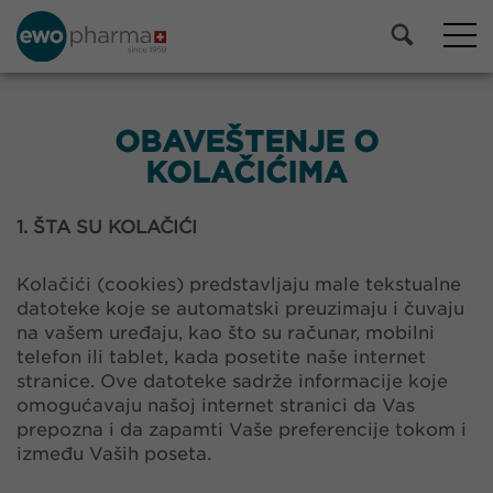
OBAVEŠTENJE O
KOLAČIĆIMA
1. ŠTA SU KOLAČIĆI
Kolačići (cookies) predstavljaju male tekstualne
datoteke koje se automatski preuzimaju i čuvaju
na vašem uređaju, kao što su računar, mobilni
telefon ili tablet, kada posetite naše internet
stranice. Ove datoteke sadrže informacije koje
omogućavaju našoj internet stranici da Vas
prepozna i da zapamti Vaše preferencije tokom i
između Vaših poseta.