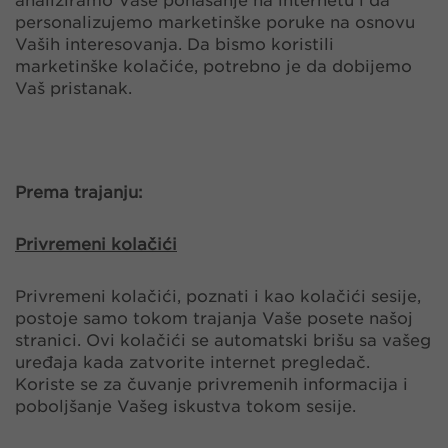
analiziramo Vaše ponašanje na internetu i da
personalizujemo marketinške poruke na osnovu
Vaših interesovanja. Da bismo koristili
marketinške kolačiće, potrebno je da dobijemo
Vaš pristanak.
Prema trajanju:
Privremeni kolačići
Privremeni kolačići, poznati i kao kolačići sesije,
postoje samo tokom trajanja Vaše posete našoj
stranici. Ovi kolačići se automatski brišu sa vašeg
uređaja kada zatvorite internet pregledač.
Koriste se za čuvanje privremenih informacija i
poboljšanje Vašeg iskustva tokom sesije.