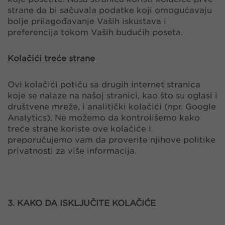
strane da bi sačuvala podatke koji omogućavaju
bolje prilagođavanje Vaših iskustava i
preferencija tokom Vaših budućih poseta.
Kolačići treće strane
Ovi kolačići potiču sa drugih internet stranica
koje se nalaze na našoj stranici, kao što su oglasi i
društvene mreže, i analitički kolačići (npr. Google
Analytics). Ne možemo da kontrolišemo kako
treće strane koriste ove kolačiće i
preporučujemo vam da proverite njihove politike
privatnosti za više informacija.
3. KAKO DA ISKLJUČITE KOLAČIĆE