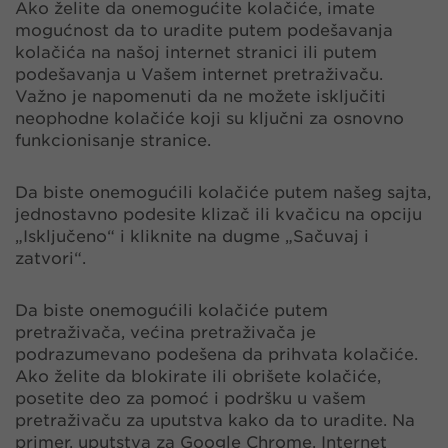
Ako želite da onemogućite kolačiće, imate
mogućnost da to uradite putem podešavanja
kolačića na našoj internet stranici ili putem
podešavanja u Vašem internet pretraživaču.
Važno je napomenuti da ne možete isključiti
neophodne kolačiće koji su ključni za osnovno
funkcionisanje stranice.
Da biste onemogućili kolačiće putem našeg sajta,
jednostavno podesite klizač ili kvačicu na opciju
„Isključeno“ i kliknite na dugme „Sačuvaj i
zatvori“.
Da biste onemogućili kolačiće putem
pretraživača, većina pretraživača je
podrazumevano podešena da prihvata kolačiće.
Ako želite da blokirate ili obrišete kolačiće,
posetite deo za pomoć i podršku u vašem
pretraživaču za uputstva kako da to uradite. Na
primer, uputstva za Google Chrome, Internet