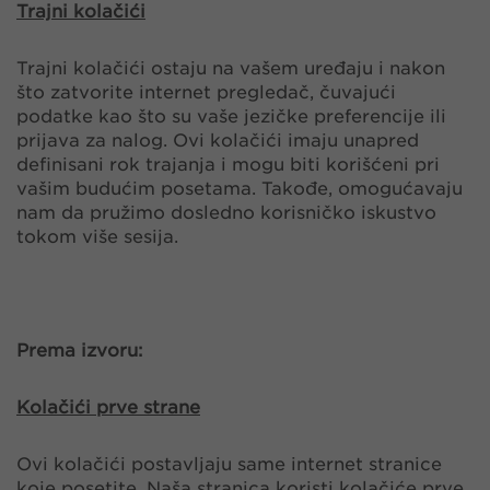
Trajni kolačići
Trajni kolačići ostaju na vašem uređaju i nakon
što zatvorite internet pregledač, čuvajući
podatke kao što su vaše jezičke preferencije ili
prijava za nalog. Ovi kolačići imaju unapred
definisani rok trajanja i mogu biti korišćeni pri
vašim budućim posetama. Takođe, omogućavaju
nam da pružimo dosledno korisničko iskustvo
tokom više sesija.
Prema izvoru:
Kolačići prve strane
Ovi kolačići postavljaju same internet stranice
koje posetite. Naša stranica koristi kolačiće prve