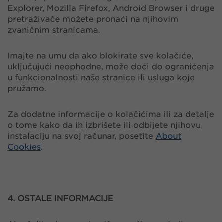
Explorer, Mozilla Firefox, Android Browser i druge
pretraživače možete pronaći na njihovim
zvaničnim stranicama.
Imajte na umu da ako blokirate sve kolačiće,
uključujući neophodne, može doći do ograničenja
u funkcionalnosti naše stranice ili usluga koje
pružamo.
Za dodatne informacije o kolačićima ili za detalje
o tome kako da ih izbrišete ili odbijete njihovu
instalaciju na svoj računar, posetite
About
Cookies
.
4. OSTALE INFORMACIJE