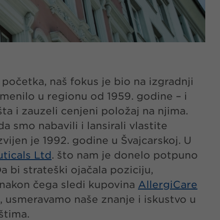
očetka, naš fokus je bio na izgradnji
enilo u regionu od 1959. godine – i
a i zauzeli cenjeni položaj na njima.
 smo nabavili i lansirali vlastite
zvijen je 1992. godine u Švajcarskoj. U
icals Ltd
. što nam je donelo potpuno
 bi strateški ojačala poziciju,
 nakon čega sledi kupovina
AllergiCare
j, usmeravamo naše znanje i iskustvo u
štima.