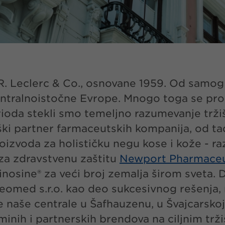
 Leclerc & Co., osnovane 1959. Od samog p
ntralnoistočne Evrope. Mnogo toga se prom
ioda stekli smo temeljno razumevanje tržišt
ki partner farmaceutskih kompanija, od tada
proizvoda za holističku negu kose i kože - ra
 za zdravstvenu zaštitu
Newport Pharmaceut
nosine® za veći broj zemalja širom sveta. Da
omed s.r.o. kao deo sukcesivnog rešenja,
e naše centrale u Šafhauzenu, u Švajcarsko
inih i partnerskih brendova na ciljnim trži