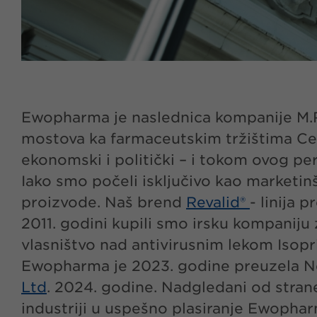
Ewopharma je naslednica kompanije M.R.
mostova ka farmaceutskim tržištima Ce
ekonomski i politički – i tokom ovog per
Iako smo počeli isključivo kao marketinš
proizvode. Naš brend
Revalid®
- linija 
2011. godini kupili smo irsku kompaniju
vlasništvo nad antivirusnim lekom Isopri
Ewopharma je 2023. godine preuzela Ne
Ltd
. 2024. godine. Nadgledani od stran
industriji u uspešno plasiranje Ewopharm