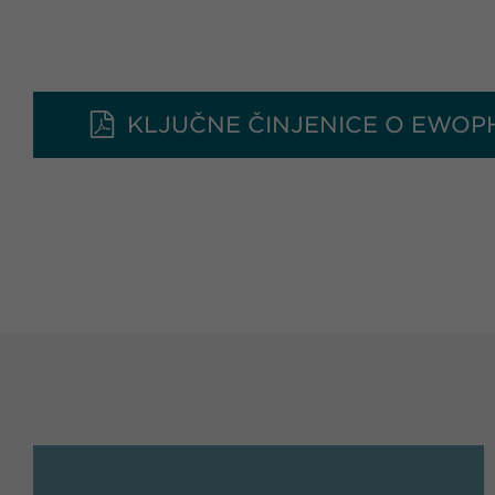
KLJUČNE ČINJENICE O EWOP