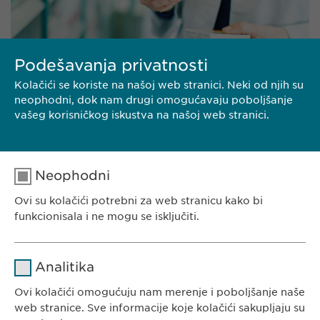
Podešavanja privatnosti
Kolačići se koriste na našoj web stranici. Neki od njih su
neophodni, dok nam drugi omogućavaju poboljšanje
vašeg korisničkog iskustva na našoj web stranici.
Neophodni
Ovi su kolačići potrebni za web stranicu kako bi
NAŠ PORTFOLIO
funkcionisala i ne mogu se isključiti.
Ime
cookie_optin
Analitika
Dobavljač
sgalinski
Ovi kolačići omogućuju nam merenje i poboljšanje naše
EWOPHARMA SRBIJA
web stranice. Sve informacije koje kolačići sakupljaju su
Trajanje
1 godina