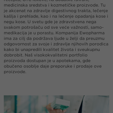
medicinska sredstva i kozmetičke proizvode. Tu
je akcenat na zdravlje digestivnog trakta, lečenje
kašlja i prehlade, kao i na lečenje opadanja kose i
negu kose. U svetu gde je zdravstvena nega
svakom potrošaču od sve veće važnosti, samo-
medikacija je u porastu. Kompanija Ewopharma
ima za cilj da podržava ljude u želji da preuzmu
odgovornost za svoje i zdravlje njihovih porodica
kako bi unapredili kvalitet života i sveukupnu
dobrobit. Naš visokokvalitetni portfolio
proizvoda dostupan je u apotekama, gde
obučeno osoblje daje preporuke i prodaje ove
proizvode.