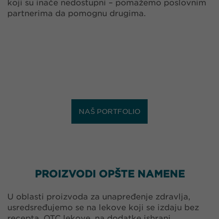
koji su inače nedostupni – pomažemo poslovnim
partnerima da pomognu drugima.
NAŠ PORTFOLIO
PROIZVODI OPŠTE NAMENE
U oblasti proizvoda za unapređenje zdravlja,
usredsređujemo se na lekove koji se izdaju bez
recepta, OTC lekove, na dodatke ishrani,