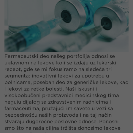
Farmaceutski deo našeg portfolija odnosi se
uglavnom na lekove koji se izdaju uz lekarski
recept, gde se mi fokusiramo na sledeća tri
segmenta: inovativni lekovi za upotrebu u
bolnicama, poseban deo za generičke lekove, kao
i lekovi za retke bolesti. Naši iskusni i
visokoobučeni predstavnici medicinskog tima
neguju dijalog sa zdravstvenim radnicima i
farmaceutima, pružajući im savete u vezi sa
bezbednošću naših proizvoda i na taj način
stvaraju dugoročne poslovne odnose. Ponosni
smo što na naša ciljna tržišta donosimo lekove