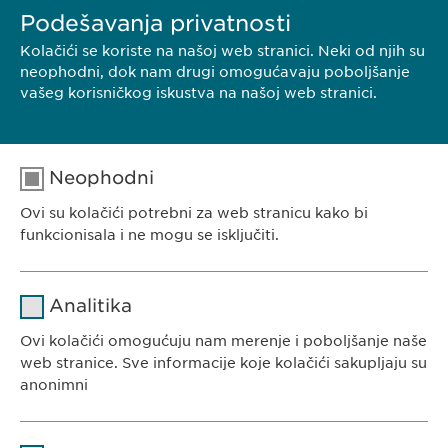
Podešavanja privatnosti
Kolačići se koriste na našoj web stranici. Neki od njih su
KONTAKT
neophodni, dok nam drugi omogućavaju poboljšanje
vašeg korisničkog iskustva na našoj web stranici.
Ewopharma d.o.o. Beograd
Borisavljevićeva 78
11010 Beograd
Neophodni
Srbija
Ovi su kolačići potrebni za web stranicu kako bi
Tel.: +381 (0) 11 77 00 585
funkcionisala i ne mogu se isključiti.
E-mail:
info@
ewopharma.rs
Ime
cookie_optin
Analitika
Dobavljač
sgalinski
Ovi kolačići omogućuju nam merenje i poboljšanje naše
EWOPHARMA SRBIJA
web stranice. Sve informacije koje kolačići sakupljaju su
Trajanje
1 godina
Ewopharma doo Beograd
anonimni
Borisavljevićeva 78
Čuva stanje pristanka korisnika za
Svrha
Ime
Google Analytics
11010 Beograd
kolačiće.