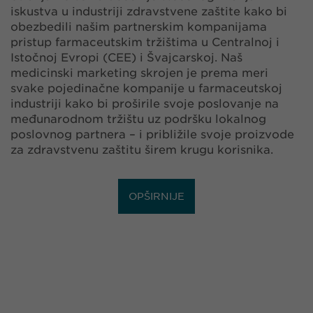
iskustva u industriji zdravstvene zaštite kako bi
obezbedili našim partnerskim kompanijama
pristup farmaceutskim tržištima u Centralnoj i
Istočnoj Evropi (CEE) i Švajcarskoj. Naš
medicinski marketing skrojen je prema meri
svake pojedinačne kompanije u farmaceutskoj
industriji kako bi proširile svoje poslovanje na
međunarodnom tržištu uz podršku lokalnog
poslovnog partnera – i približile svoje proizvode
za zdravstvenu zaštitu širem krugu korisnika.
OPŠIRNIJE