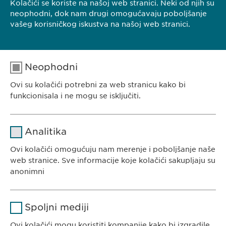
Kolačići se koriste na našoj web stranici. Neki od njih su
neophodni, dok nam drugi omogućavaju poboljšanje
vašeg korisničkog iskustva na našoj web stranici.
Neophodni
Ovi su kolačići potrebni za web stranicu kako bi
funkcionisala i ne mogu se isključiti.
Ime
cookie_optin
Analitika
Dobavljač
sgalinski
Ovi kolačići omogućuju nam merenje i poboljšanje naše
EWOPHARMA SRBIJA
web stranice. Sve informacije koje kolačići sakupljaju su
Trajanje
1 godina
Ewopharma doo Beograd
anonimni
Borisavljevićeva 78
Čuva stanje pristanka korisnika za
Svrha
Ime
Google Analytics
11010 Beograd
kolačiće.
Spoljni mediji
Srbija
Dobavljač
Google
Ovi kolačići mogu koristiti kompanije kako bi izgradile