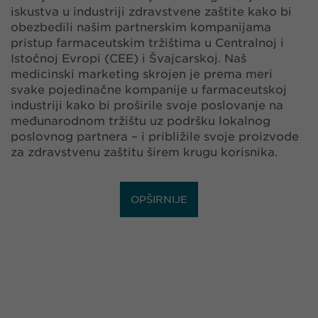
iskustva u industriji zdravstvene zaštite kako bi
obezbedili našim partnerskim kompanijama
pristup farmaceutskim tržištima u Centralnoj i
Istočnoj Evropi (CEE) i Švajcarskoj. Naš
medicinski marketing skrojen je prema meri
svake pojedinačne kompanije u farmaceutskoj
industriji kako bi proširile svoje poslovanje na
međunarodnom tržištu uz podršku lokalnog
poslovnog partnera – i približile svoje proizvode
za zdravstvenu zaštitu širem krugu korisnika.
OPŠIRNIJE