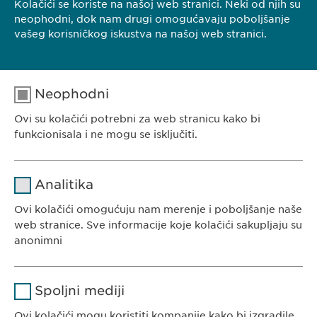
Kolačići se koriste na našoj web stranici. Neki od njih su
neophodni, dok nam drugi omogućavaju poboljšanje
vašeg korisničkog iskustva na našoj web stranici.
Neophodni
Ovi su kolačići potrebni za web stranicu kako bi
funkcionisala i ne mogu se isključiti.
Ime
cookie_optin
Analitika
Dobavljač
sgalinski
Ovi kolačići omogućuju nam merenje i poboljšanje naše
EWOPHARMA SRBIJA
web stranice. Sve informacije koje kolačići sakupljaju su
Trajanje
1 godina
Ewopharma doo Beograd
anonimni
Borisavljevićeva 78
Čuva stanje pristanka korisnika za
Svrha
Ime
Google Analytics
11010 Beograd
kolačiće.
Spoljni mediji
Srbija
Dobavljač
Google
Ovi kolačići mogu koristiti kompanije kako bi izgradile