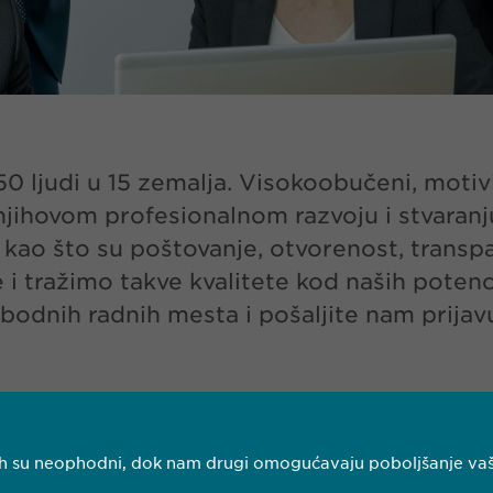
judi u 15 zemalja. Visokoobučeni, motivisa
jihovom profesionalnom razvoju i stvaranj
kao što su poštovanje, otvorenost, transp
i tražimo takve kvalitete kod naših potenc
obodnih radnih mesta i pošaljite nam prijav
njih su neophodni, dok nam drugi omogućavaju poboljšanje vaš
POŠALJI SVOJU BIOGRAFIJU