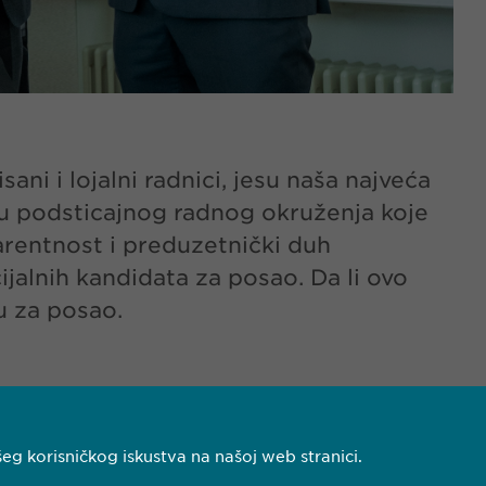
ni i lojalni radnici, jesu naša najveća
u podsticajnog radnog okruženja koje
arentnost i preduzetnički duh
ijalnih kandidata za posao. Da li ovo
u za posao.
eg korisničkog iskustva na našoj web stranici.