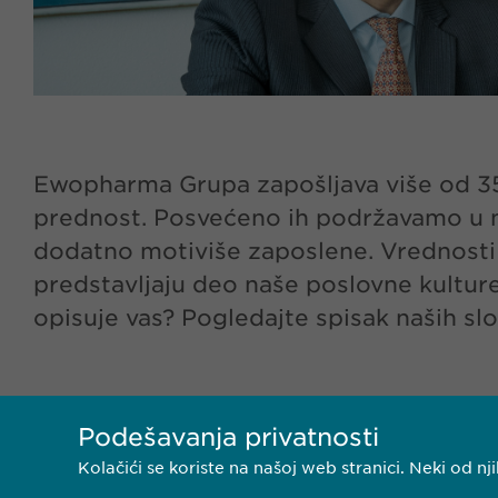
Ewopharma Grupa zapošljava više od 350 l
prednost. Posvećeno ih podržavamo u n
dodatno motiviše zaposlene. Vrednosti 
predstavljaju deo naše poslovne kulture 
opisuje vas? Pogledajte spisak naših sl
Podešavanja privatnosti
Kolačići se koriste na našoj web stranici. Neki od 