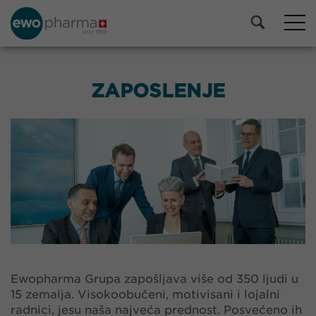
ZAPOSLENJE
Ewopharma Grupa zapošljava više od 350 ljudi u
15 zemalja. Visokoobučeni, motivisani i lojalni
radnici, jesu naša najveća prednost. Posvećeno ih