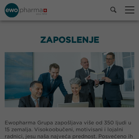
ZAPOSLENJE
Ewopharma Grupa zapošljava više od 350 ljudi u
15 zemalja. Visokoobučeni, motivisani i lojalni
radnici, jesu naša najveća prednost. Posvećeno ih