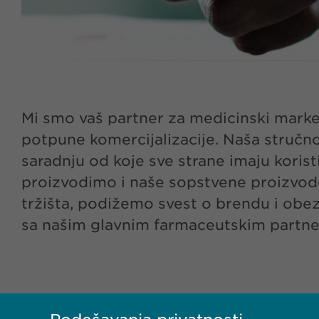
Mi smo vaš partner za medicinski market
potpune komercijalizacije. Naša stručno
saradnju od koje sve strane imaju koris
proizvodimo i naše sopstvene proizvode
tržišta, podižemo svest o brendu i obe
sa našim glavnim farmaceutskim partnerim