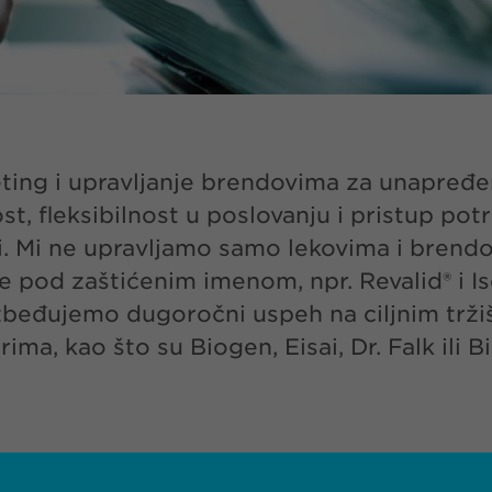
ing i upravljanje brendovima za unapređenj
st, fleksibilnost u poslovanju i pristup p
ti. Mi ne upravljamo samo lekovima i brend
 pod zaštićenim imenom, npr. Revalid® i 
zbeđujemo dugoročni uspeh na ciljnim trži
a, kao što su Biogen, Eisai, Dr. Falk ili B