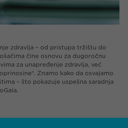
e zdravlja – od pristupa tržištu do
otrošačima čine osnovu za dugoročnu
ovima za unapređenje zdravlja, već
Isoprinosine®. Znamo kako da osvajamo
štima – što pokazuje uspešna saradnja
ioGaia.