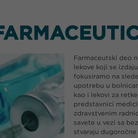
FARMACEUTIC
Farmaceutski deo n
lekove koji se izdaj
fokusiramo na slede
upotrebu u bolnica
kao i lekovi za retk
predstavnici medici
zdravstvenim radnic
savete u vezi sa be
stvaraju dugoročne