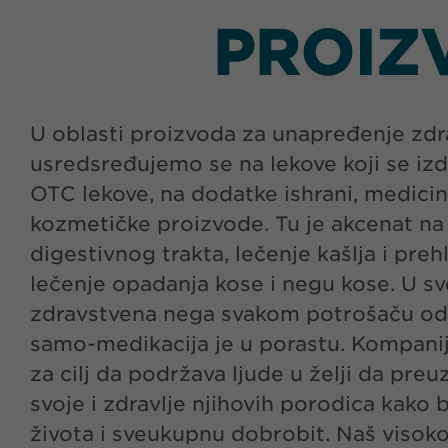
PROIZ
U oblasti proizvoda za unapređenje zdra
usredsređujemo se na lekove koji se izd
OTC lekove, na dodatke ishrani, medicin
kozmetičke proizvode. Tu je akcenat na 
digestivnog trakta, lečenje kašlja i preh
lečenje opadanja kose i negu kose. U sv
zdravstvena nega svakom potrošaču od 
samo-medikacija je u porastu. Kompan
za cilj da podržava ljude u želji da pr
svoje i zdravlje njihovih porodica kako b
života i sveukupnu dobrobit. Naš visoko