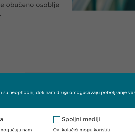
de obučeno osoblje
.
NAŠ PORTFOLIO
njih su neophodni, dok nam drugi omogućavaju poboljšanje vaš
ka
Spoljni mediji
 omogućuju nam
Ovi kolačići mogu koristiti