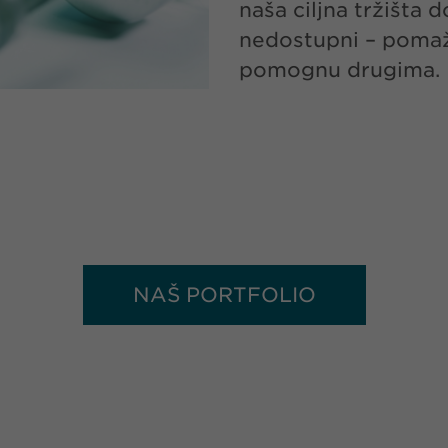
naša ciljna tržišta 
nedostupni – poma
pomognu drugima.
NAŠ PORTFOLIO