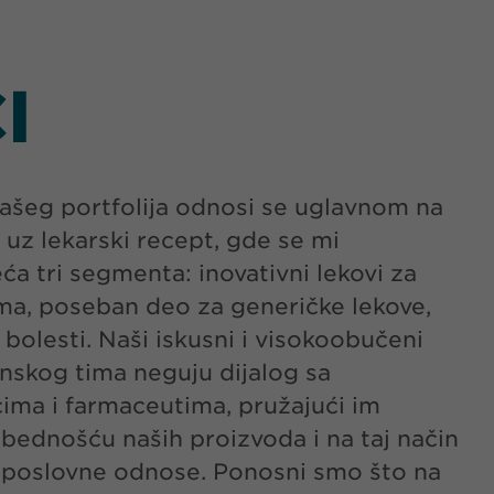
I
ašeg portfolija odnosi se uglavnom na
u uz lekarski recept, gde se mi
ća tri segmenta: inovativni lekovi za
ma, poseban deo za generičke lekove,
e bolesti. Naši iskusni i visokoobučeni
nskog tima neguju dijalog sa
ima i farmaceutima, pružajući im
zbednošću naših proizvoda i na taj način
 poslovne odnose. Ponosni smo što na