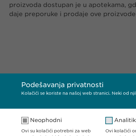
proizvoda dostupan je u apotekama, g
daje preporuke i prodaje ove proizvode
Podešavanja privatnosti
Kolačići se koriste na našoj web stranici. Neki od 
Neophodni
Analiti
Ovi su kolačići potrebni za web
Ovi kolačići