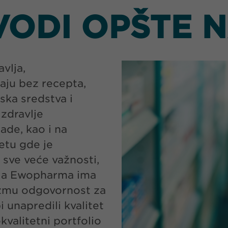
VODI OPŠTE 
vlja,
aju bez recepta,
ska sredstva i
zdravlje
lade, kao i na
etu gde je
sve veće važnosti,
ija Ewopharma ima
euzmu odgovornost za
i unapredili kvalitet
kvalitetni portfolio