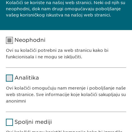
Kolačići se koriste na našoj web stranici. Neki od njih su
KONTAKT
neophodni, dok nam drugi omogućavaju poboljšanje
vašeg korisničkog iskustva na našoj web stranici.
Ewopharma d.o.o. Beograd
Borisavljevićeva 78
11010 Beograd
Neophodni
Srbija
Ovi su kolačići potrebni za web stranicu kako bi
Tel.: +381 (0) 11 77 00 585
funkcionisala i ne mogu se isključiti.
E-mail:
info@
ewopharma.rs
Ime
cookie_optin
Analitika
Dobavljač
sgalinski
Ovi kolačići omogućuju nam merenje i poboljšanje naše
EWOPHARMA SRBIJA
web stranice. Sve informacije koje kolačići sakupljaju su
Trajanje
1 godina
Ewopharma doo Beograd
anonimni
Borisavljevićeva 78
Čuva stanje pristanka korisnika za
Svrha
Ime
Google Analytics
11010 Beograd
kolačiće.
Spoljni mediji
Srbija
Dobavljač
Google