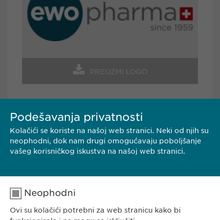
PREUZMI LOGO
Podešavanja privatnosti
Kolačići se koriste na našoj web stranici. Neki od njih su
KONTAKT
neophodni, dok nam drugi omogućavaju poboljšanje
vašeg korisničkog iskustva na našoj web stranici.
Ewopharma d.o.o. Beograd
Borisavljevićeva 78
11010 Beograd
Neophodni
Srbija
Ovi su kolačići potrebni za web stranicu kako bi
Tel.: +381 (0) 11 77 00 585