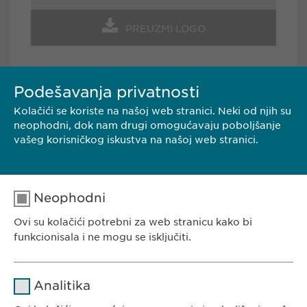
PREUZMI LOGO
Podešavanja privatnosti
Kolačići se koriste na našoj web stranici. Neki od njih su
KONTAKT
neophodni, dok nam drugi omogućavaju poboljšanje
vašeg korisničkog iskustva na našoj web stranici.
Ewopharma d.o.o. Beograd
Borisavljevićeva 78
11010 Beograd
Neophodni
Srbija
Ovi su kolačići potrebni za web stranicu kako bi
Tel.: +381 (0) 11 77 00 585
funkcionisala i ne mogu se isključiti.
E-mail:
info@
ewopharma.rs
Ime
cookie_optin
Analitika
Dobavljač
sgalinski