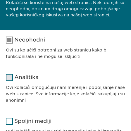
Kolačići se koriste na našoj web stranici. Neki od njih su
KONTAKT
neophodni, dok nam drugi omogućavaju poboljšanje
vašeg korisničkog iskustva na našoj web stranici.
Ewopharma d.o.o. Beograd
Borisavljevićeva 78
11010 Beograd
Neophodni
Srbija
Ovi su kolačići potrebni za web stranicu kako bi
Tel.: +381 (0) 11 77 00 585
funkcionisala i ne mogu se isključiti.
E-mail:
info@
ewopharma.rs
Ime
cookie_optin
Analitika
Dobavljač
sgalinski
Ovi kolačići omogućuju nam merenje i poboljšanje naše
EWOPHARMA SRBIJA
web stranice. Sve informacije koje kolačići sakupljaju su
Trajanje
1 godina
Ewopharma doo Beograd
anonimni
Borisavljevićeva 78
Čuva stanje pristanka korisnika za
Svrha
Ime
Google Analytics
11010 Beograd
kolačiće.
Spoljni mediji
Srbija
Dobavljač
Google