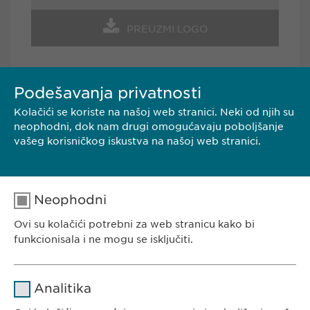
PREUZMI LOGO
Podešavanja privatnosti
Kolačići se koriste na našoj web stranici. Neki od njih su
KONTAKT
neophodni, dok nam drugi omogućavaju poboljšanje
vašeg korisničkog iskustva na našoj web stranici.
Ewopharma d.o.o. Beograd
Borisavljevićeva 78
11010 Beograd
Neophodni
Srbija
Ovi su kolačići potrebni za web stranicu kako bi
Tel.: +381 (0) 11 77 00 585
funkcionisala i ne mogu se isključiti.
E-mail:
info@
ewopharma.rs
Ime
cookie_optin
Analitika
Dobavljač
sgalinski