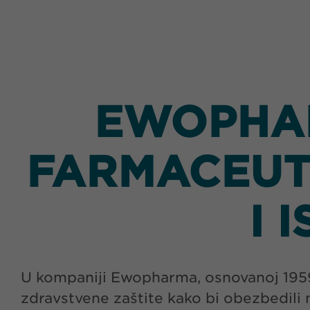
EWOPHAR
FARMACEUT
I 
U kompaniji Ewopharma, osnovanoj 1959. 
zdravstvene zaštite kako bi obezbedili