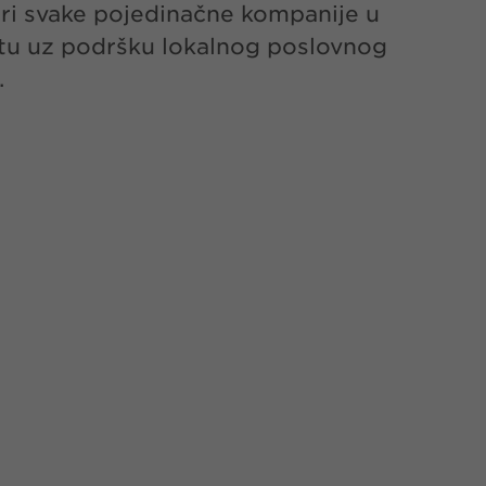
eri svake pojedinačne kompanije u
štu uz podršku lokalnog poslovnog
.