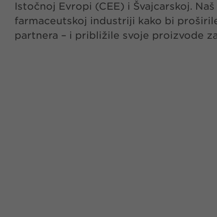
Istočnoj Evropi (CEE) i Švajcarskoj. N
farmaceutskoj industriji kako bi proši
partnera – i približile svoje proizvode 