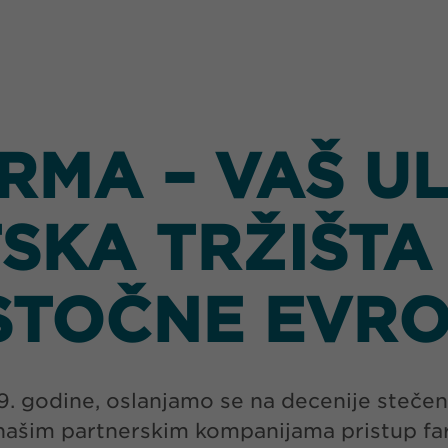
MA – VAŠ U
SKA TRŽIŠTA
ISTOČNE EVR
godine, oslanjamo se na decenije stečenog
 našim partnerskim kompanijama pristup fa