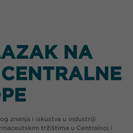
LAZAK NA
 CENTRALNE
OPE
 znanja i iskustva u industriji
rmaceutskim tržištima u Centralnoj i