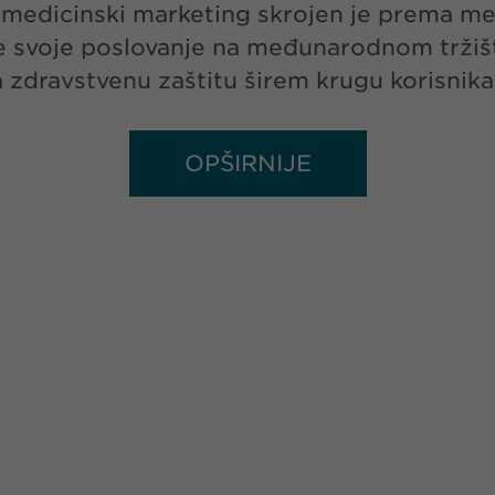
aš medicinski marketing skrojen je prema m
rile svoje poslovanje na međunarodnom trži
za zdravstvenu zaštitu širem krugu korisnika
OPŠIRNIJE