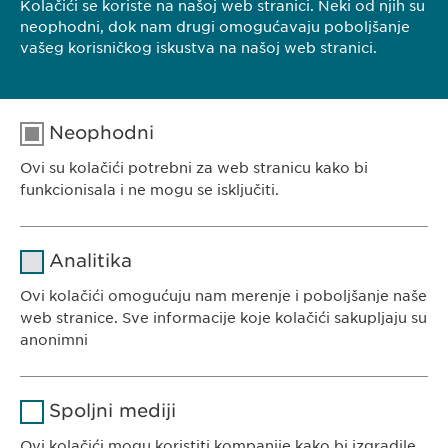
Kolačići se koriste na našoj web stranici. Neki od njih su
neophodni, dok nam drugi omogućavaju poboljšanje
vašeg korisničkog iskustva na našoj web stranici.
Neophodni
Ovi su kolačići potrebni za web stranicu kako bi
funkcionisala i ne mogu se isključiti.
Ime
cookie_optin
Analitika
Dobavljač
sgalinski
Ovi kolačići omogućuju nam merenje i poboljšanje naše
EWOPHARMA SRBIJA
web stranice. Sve informacije koje kolačići sakupljaju su
Trajanje
1 godina
Ewopharma doo Beograd
anonimni
Borisavljevićeva 78
Čuva stanje pristanka korisnika za
Svrha
Ime
Google Analytics
11010 Beograd
kolačiće.
Spoljni mediji
Srbija
Dobavljač
Google
Ovi kolačići mogu koristiti kompanije kako bi izgradile