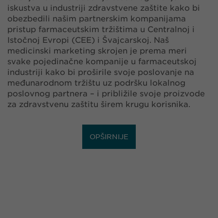
iskustva u industriji zdravstvene zaštite kako bi
obezbedili našim partnerskim kompanijama
pristup farmaceutskim tržištima u Centralnoj i
Istočnoj Evropi (CEE) i Švajcarskoj. Naš
medicinski marketing skrojen je prema meri
svake pojedinačne kompanije u farmaceutskoj
industriji kako bi proširile svoje poslovanje na
međunarodnom tržištu uz podršku lokalnog
poslovnog partnera – i približile svoje proizvode
za zdravstvenu zaštitu širem krugu korisnika.
OPŠIRNIJE